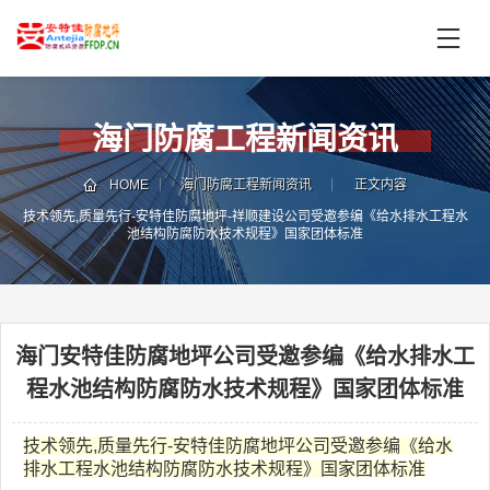
首
页
产
品
海门防腐工程新闻资讯
中
技
心
术
HOME
海门防腐工程新闻资讯
正文内容
支
技术领先,质量先行-安特佳防腐地坪-祥顺建设公司受邀参编《给水排水工程水
服
池结构防腐防水技术规程》国家团体标准
持
务
案
新
例
闻
资
海门安特佳防腐地坪公司受邀参编《给水排水工
服
讯
务
程水池结构防腐防水技术规程》国家团体标准
区
域
技术领先,质量先行-安特佳防腐地坪公司受邀参编《给水
联
电
排水工程水池结构防腐防水技术规程》国家团体标准
系
话