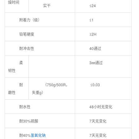
燥时间
实干
≤24
附着力（级）
≤1
铅笔硬度
≥2H
耐冲击性
40通过
柔
3㎜通过
韧性
耐
（750g/500R，
≤0.03
磨性
失重g）
耐水性
48小时无变化
耐30%硫酸
7天无变化
耐40%
氢氧化钠
7天无变化