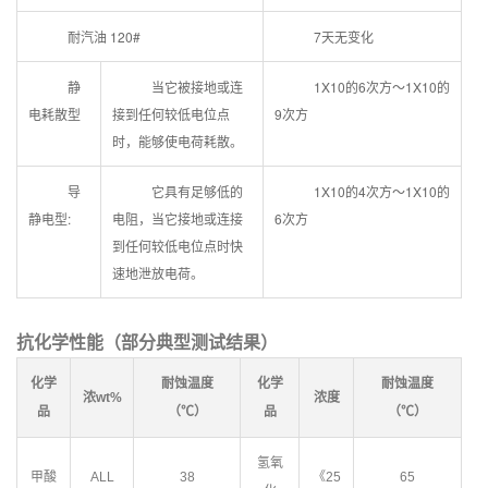
耐汽油 120#
7天无变化
静
当它被接地或连
1X10的6次方～1X10的
电耗散型
接到任何较低电位点
9次方
时，能够使电荷耗散。
导
它具有足够低的
1X10的4次方～1X10的
静电型:
电阻，当它接地或连接
6次方
到任何较低电位点时快
速地泄放电荷。
抗化学性能（
部分
典型测试结果）
化学
耐蚀温度
化学
耐蚀温度
浓wt%
浓度
品
（℃）
品
（℃）
氢氧
甲酸
ALL
38
《25
65