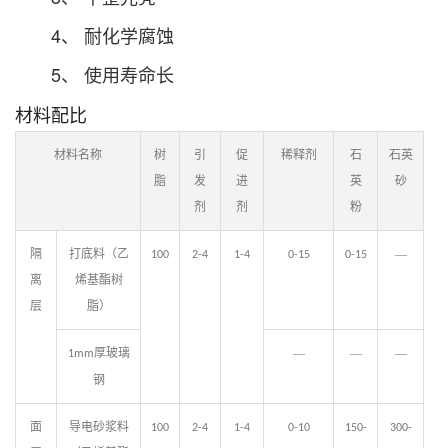
4、 耐化学腐蚀
5、 使用寿命长
材料配比
材料名称
树
引
促
稀释剂
石
石英
脂
发
进
英
砂
剂
剂
粉
隔
打底料（乙
—
100
2-4
1-4
0-15
0-15
离
烯基酯树
层
脂）
厚玻璃
—
—
—
1mm
钢
面
导电砂浆料
100
2-4
1-4
0-10
150-
300-