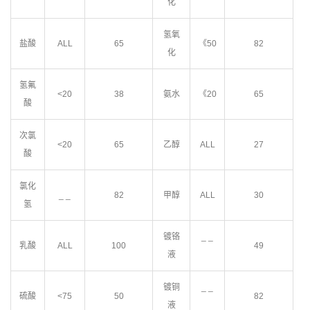
化
氢氧
盐酸
ALL
65
《50
82
化
氢氟
<20
38
氨水
《20
65
酸
次氯
<20
65
乙醇
ALL
27
酸
氯化
_ _
82
甲醇
ALL
30
氢
镀铬
_ _
乳酸
ALL
100
49
液
镀铜
_ _
硫酸
<75
50
82
液