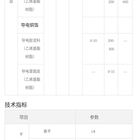
层
（乙烯基酯
200
400
树脂）
导电铜
箔
导电胶泥料
—
0-10
200-
（乙烯基酯
300
树脂）
导电罩面层
—
—
0-15
（乙烯基酯
树脂）
技术指标
项目
参数
表干
≤4
干