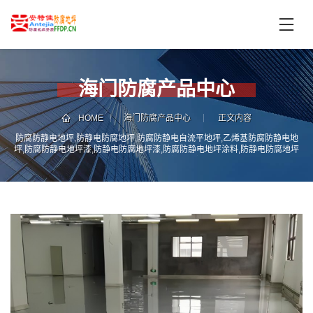
首
页
产
品
海门防腐产品中心
中
技
心
术
HOME
海门防腐产品中心
正文内容
支
防腐防静电地坪,防静电防腐地坪,防腐防静电自流平地坪,乙烯基防腐防静电地
服
坪,防腐防静电地坪漆,防静电防腐地坪漆,防腐防静电地坪涂料,防静电防腐地坪
持
务
涂料,防腐防静电地坪施工,防静电防腐地坪施工
案
新
例
闻
资
服
讯
务
区
域
联
电
系
话