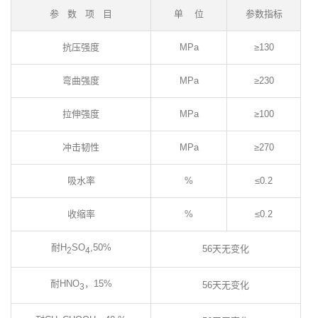
参 数 项 目
单 位
参数指标
抗压强度
MPa
≥130
弯曲强度
MPa
≥230
拉伸强度
MPa
≥100
冲击韧性
MPa
≥270
吸水率
%
≤0.2
收缩率
%
≤0.2
耐H
SO
,50%
56天无变化
2
4
耐HNO
，15%
56天无变化
3