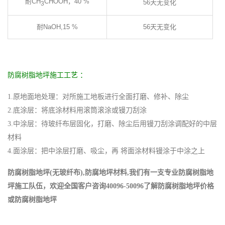
耐CH
CHOOH，40 %
56天无变化
3
耐NaOH,15 %
56天无变化
防腐树脂地坪施工工艺 ：
1.原地面地处理：对所施工地板进行全面打磨、修补、除尘
2.底涂层：将底涂材料用滚筒滚涂或镘刀刮涂
3.中涂层：待玻纤布层固化，打磨、除尘后用镘刀刮涂调配好的中层
材料
4.面涂层：把中涂层打磨、吸尘，再 将面涂材料镘涂于中涂之上
防腐树脂地坪(无玻纤布),防腐地坪材料,我们有一支专业防腐树脂地
坪施工队伍，欢迎全国客户咨询40096-50096了解防腐树脂地坪价格
或防腐树脂地坪