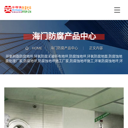
首
页
产
品
海门防腐产品中心
中
技
心
术
HOME
海门防腐产品中心
正文内容
支
环氧树脂防腐地坪,环氧防腐无玻纤布地坪,防腐蚀地坪,环氧防腐地面,防腐蚀地
服
面处理厂家,防腐地坪,防腐蚀地坪施工厂家,防腐蚀地坪施工,环氧防腐蚀地坪,环
持
务
氧乙烯基防腐蚀地坪
案
新
例
闻
资
服
讯
务
区
域
联
电
系
话