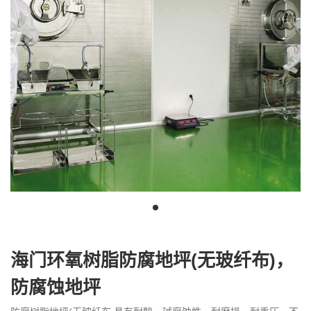
我
咨
们
询
海门环氧树脂防腐地坪(无玻纤布)，
防腐蚀地坪